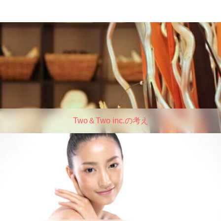
Two＆Two inc.の考え