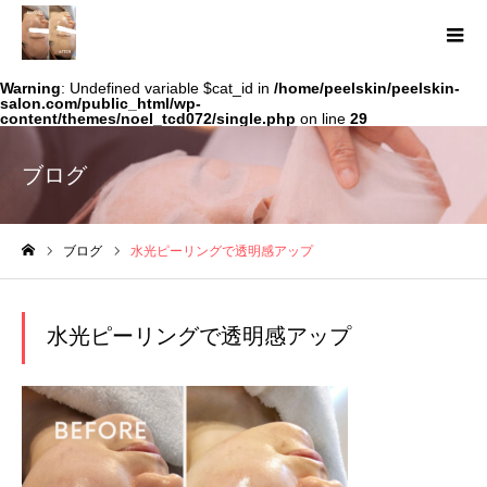
Warning
: Undefined variable $cat_id in
/home/peelskin/peelskin-
salon.com/public_html/wp-
content/themes/noel_tcd072/single.php
on line
29
ブログ
ブログ
水光ピーリングで透明感アップ
ホーム
水光ピーリングで透明感アップ