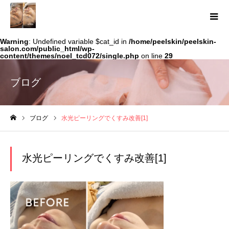
Warning
: Undefined variable $cat_id in
/home/peelskin/peelskin-
salon.com/public_html/wp-
content/themes/noel_tcd072/single.php
on line
29
ブログ
ブログ
水光ピーリングでくすみ改善[1]
ホーム
水光ピーリングでくすみ改善[1]