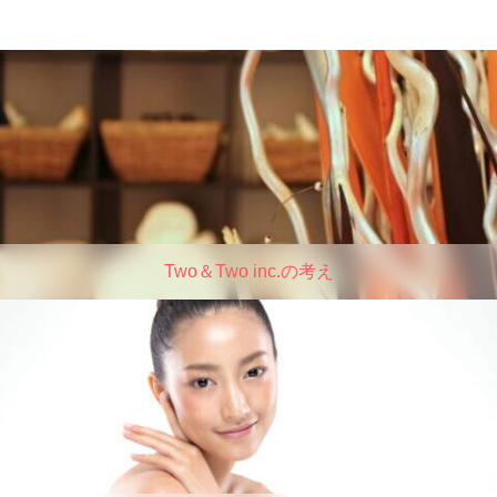
Two＆Two inc.の考え