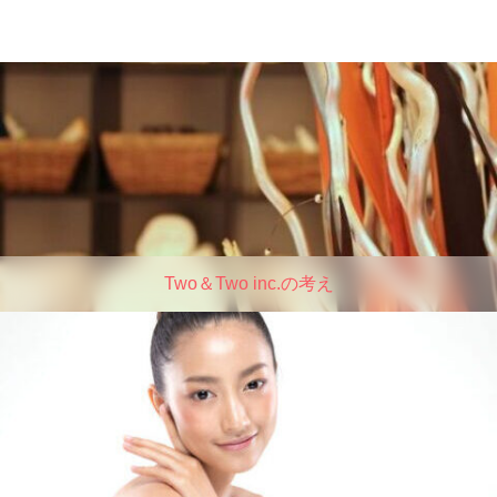
Two＆Two inc.の考え