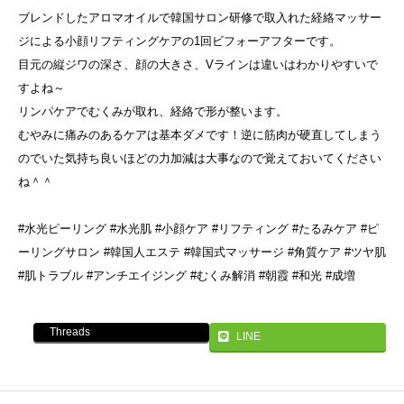
ブレンドしたアロマオイルで韓国サロン研修で取入れた経絡マッサー
ジによる小顔リフティングケアの1回ビフォーアフターです。
目元の縦ジワの深さ、顔の大きさ、Vラインは違いはわかりやすいで
すよね～
リンパケアでむくみが取れ、経絡で形が整います。
むやみに痛みのあるケアは基本ダメです！逆に筋肉が硬直してしまう
のでいた気持ち良いほどの力加減は大事なので覚えておいてください
ね＾＾
#水光ピーリング #水光肌 #小顔ケア #リフティング #たるみケア #ピ
ーリングサロン #韓国人エステ #韓国式マッサージ #角質ケア #ツヤ肌
#肌トラブル #アンチエイジング #むくみ解消 #朝霞 #和光 #成増
Threads
LINE