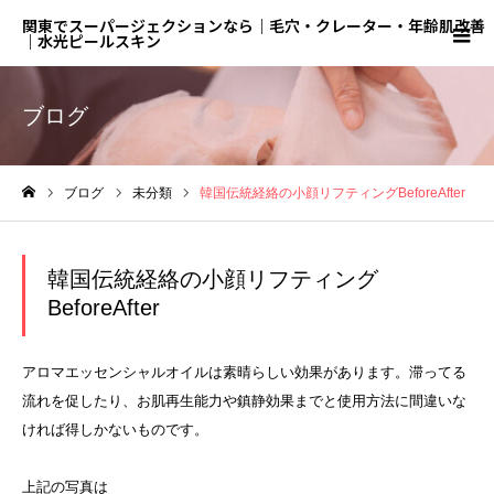
関東でスーパージェクションなら｜毛穴・クレーター・年齢肌改善
｜水光ピールスキン
ブログ
ブログ
未分類
韓国伝統経絡の小顔リフティングBeforeAfter
ホーム
韓国伝統経絡の小顔リフティング
BeforeAfter
アロマエッセンシャルオイルは素晴らしい効果があります。滞ってる
流れを促したり、お肌再生能力や鎮静効果までと使用方法に間違いな
ければ得しかないものです。
上記の写真は