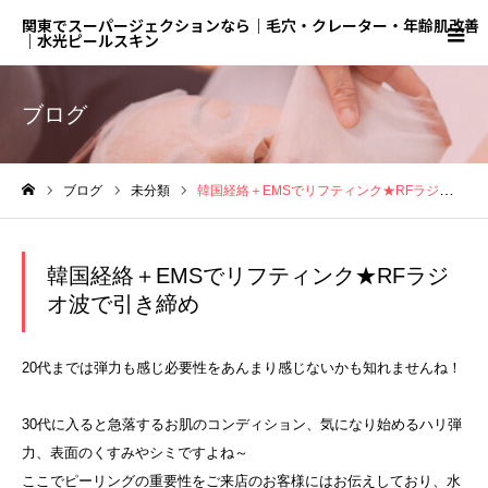
関東でスーパージェクションなら｜毛穴・クレーター・年齢肌改善
｜水光ピールスキン
ブログ
ブログ
未分類
韓国経絡＋EMSでリフティンク★RFラジオ波で引き締め
ホーム
韓国経絡＋EMSでリフティンク★RFラジ
オ波で引き締め
20代までは弾力も感じ必要性をあんまり感じないかも知れませんね！
30代に入ると急落するお肌のコンディション、気になり始めるハリ弾
力、表面のくすみやシミですよね～
ここでピーリングの重要性をご来店のお客様にはお伝えしており、水