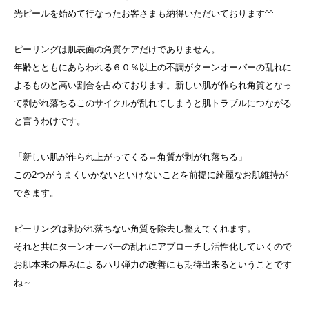
光ピールを始めて行なったお客さまも納得いただいております^^
ピーリングは肌表面の角質ケアだけでありません。
年齢とともにあらわれる６０％以上の不調がターンオーバーの乱れに
よるものと高い割合を占めております。新しい肌が作られ角質となっ
て剥がれ落ちるこのサイクルが乱れてしまうと肌トラブルにつながる
と言うわけです。
「新しい肌が作られ上がってくる⇔角質が剥がれ落ちる」
この2つがうまくいかないといけないことを前提に綺麗なお肌維持が
できます。
ピーリングは剥がれ落ちない角質を除去し整えてくれます。
それと共にターンオーバーの乱れにアプローチし活性化していくので
お肌本来の厚みによるハリ弾力の改善にも期待出来るということです
ね～