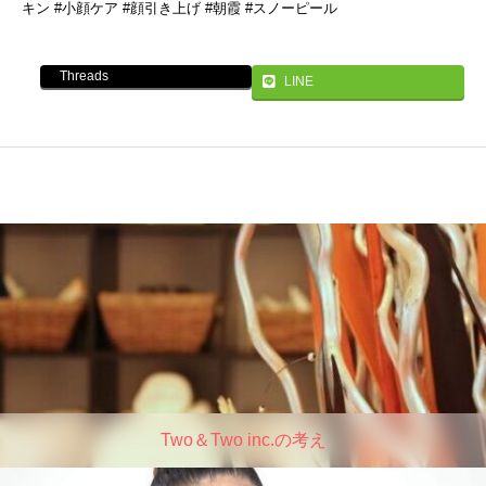
キン #小顔ケア #顔引き上げ #朝霞 #スノーピール
Threads
LINE
Two＆Two inc.の考え