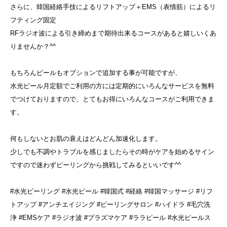
さらに、韓国経絡手技によるリフトアップ＋EMS（表情筋）によるリ
フティング固定
RFラジオ波による引き締めまで期待出来るコースがあると嬉しいくあ
りませんか？^^
もちろんピールもオプションで追加する事が可能ですが、
水光ピール月定額でご利用の方には定期的にいろんなサービスを無料
でつけておりますので、とてもお得にいろんなコースがご利用できま
す。
何もしないとお肌の衰えはどんどん加速化します。
少しでも不調やトラブルを感じましたらその時がケアを始めるサイン
ですので迷わずピーリングから挑戦してみるといいです^^
#水光ピーリング #水光ピール #韓国式 #経絡 #韓国マッサージ #リフ
トアップ #アンチエイジング #ピーリングサロン #ハイドラ #毛穴洗
浄 #EMSケア #ラジオ波 #プラズマケア #ララピール #水光ピールス