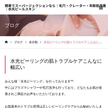
関東でスーパージェクションなら｜毛穴・クレーター・年齢肌改善
｜水光ピールスキン
ブログ
ブログ
未分類
水光ピーリングの肌トラブルケアこんなに幅広い
ホーム
水光ピーリングの肌トラブルケアこんなに
幅広い
みんな様「水光ピーリング」を行っております^^
中にはプラズマシャワーや毛穴洗浄も行っており、どなたもお肌が改
善されご満足のお声をいただいております。
お肌基本のトラブル管理は正しいピーリングケアからお勧めいたしま