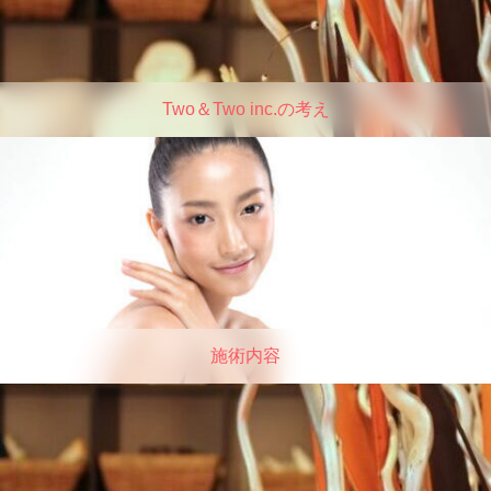
Two＆Two inc.の考え
施術内容