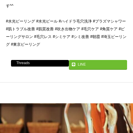
す^^
#水光ピーリング #水光ピール #ハイドラ毛穴洗浄 #プラズマシャワー
#肌トラブル改善 #肌質改善 #吹き出物ケア #毛穴ケア #角質ケア #ピ
ーリングサロン #毛穴レス #シミケア #シミ改善 #朝霞 #埼玉ピーリン
グ #東京ピーリング
Threads
LINE