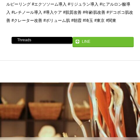
ルピーリング #エクソソーム導入 #リジュラン導入 #ヒアルロン酸導
入 #レチノール導入 #導入ケア #肌質改善 #年齢肌改善 #デコボコ肌改
善 #クレーター改善 #ボリューム肌 #朝霞 #埼玉 #東京 #関東
Threads
LINE