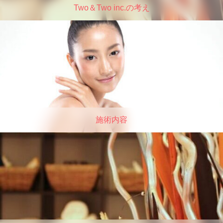
Two＆Two inc.の考え
施術内容