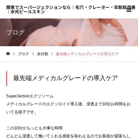
関東でスーパージェクションなら｜毛穴・クレーター・年齢肌改善
｜水光ピールスキン
ブログ
ブログ
未分類
最先端メディカルグレードの導入ケア
ホーム
最先端メディカルグレードの導入ケア
SuperJectionエクソソーム
メディカルグレードのエクソロイド導入後、浸透まで10分お時間をお
いてる様子です。
この10分がもっとも大事な時間
どんどん浸透して働いてくれる感覚を味わえるのでお客様が寝落ちし