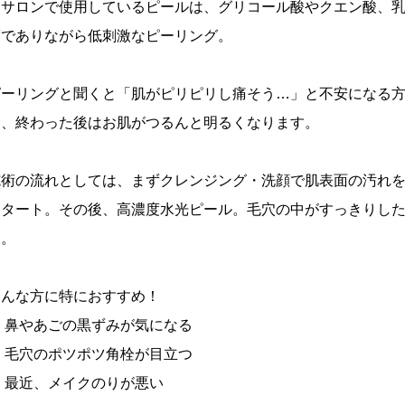
当サロンで使用しているピールは、グリコール酸やクエン酸、
度でありながら低刺激なピーリング。
ピーリングと聞くと「肌がピリピリし痛そう…」と不安になる
く、終わった後はお肌がつるんと明るくなります。
施術の流れとしては、まずクレンジング・洗顔で肌表面の汚れ
スタート。その後、高濃度水光ピール。毛穴の中がすっきりし
す。
こんな方に特におすすめ！
・ 鼻やあごの黒ずみが気になる
・ 毛穴のポツポツ角栓が目立つ
・ 最近、メイクのりが悪い