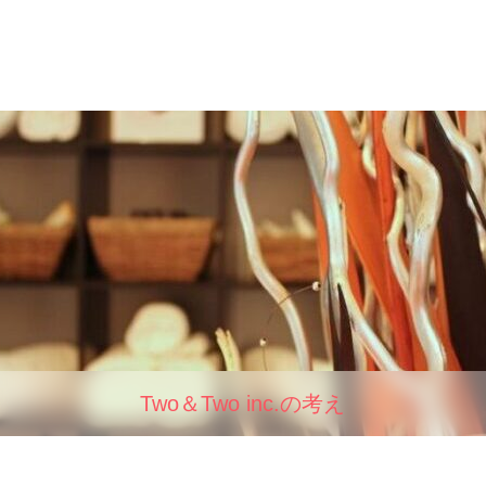
Two＆Two inc.の考え