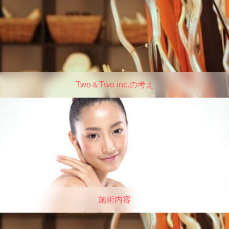
Two＆Two inc.の考え
施術内容