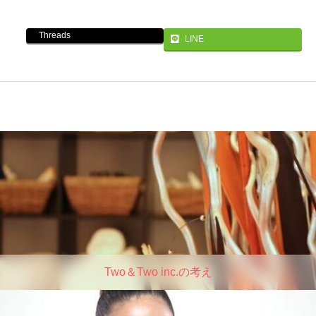
Threads
LINE
Two＆Two inc.の考え