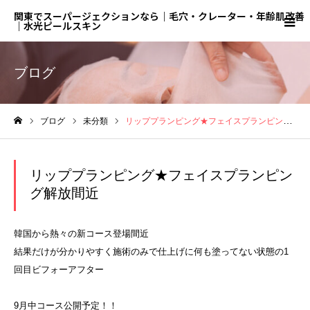
関東でスーパージェクションなら｜毛穴・クレーター・年齢肌改善
｜水光ピールスキン
ブログ
ブログ
未分類
リッププランピング★フェイスプランピング解放間近
ホーム
リッププランピング★フェイスプランピン
グ解放間近
韓国から熱々の新コース登場間近
結果だけが分かりやすく施術のみで仕上げに何も塗ってない状態の1
回目ビフォーアフター
9月中コース公開予定！！