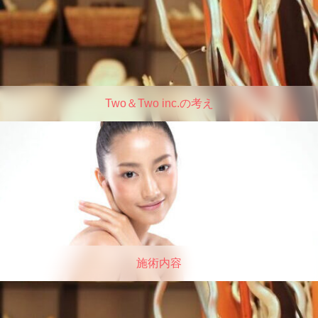
Two＆Two inc.の考え
施術内容