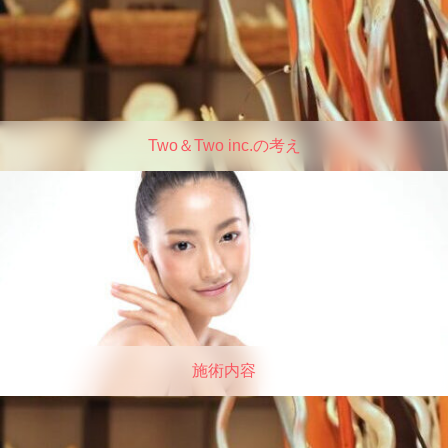
Two＆Two inc.の考え
施術内容