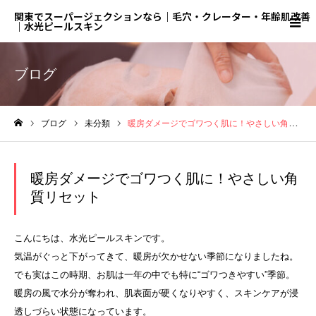
関東でスーパージェクションなら｜毛穴・クレーター・年齢肌改善
｜水光ピールスキン
ブログ
ブログ
未分類
暖房ダメージでゴワつく肌に！やさしい角質リセット
ホーム
暖房ダメージでゴワつく肌に！やさしい角
質リセット
こんにちは、水光ピールスキンです。
気温がぐっと下がってきて、暖房が欠かせない季節になりましたね。
でも実はこの時期、お肌は一年の中でも特に“ゴワつきやすい”季節。
暖房の風で水分が奪われ、肌表面が硬くなりやすく、スキンケアが浸
透しづらい状態になっています。