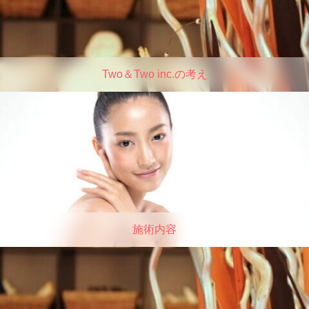
Two＆Two inc.の考え
施術内容