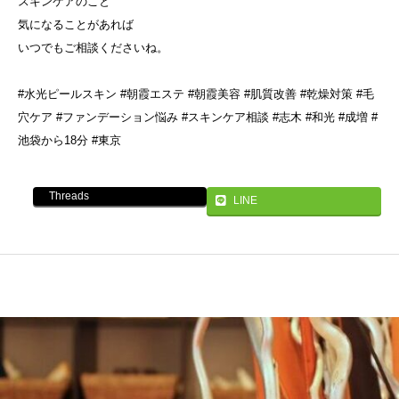
スキンケアのこと
気になることがあれば
いつでもご相談くださいね。
#水光ピールスキン #朝霞エステ #朝霞美容 #肌質改善 #乾燥対策 #毛
穴ケア #ファンデーション悩み #スキンケア相談 #志木 #和光 #成増 #
池袋から18分 #東京
Threads
LINE