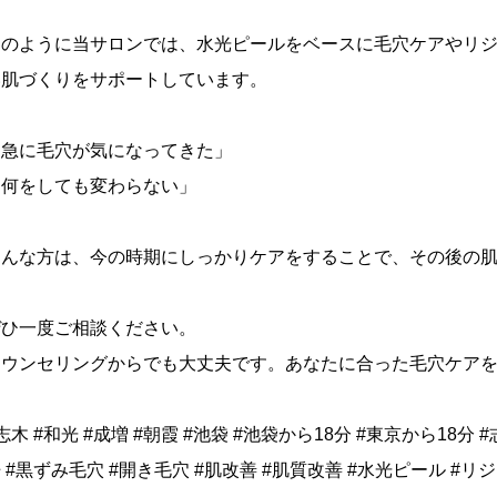
このように当サロンでは、水光ピールをベースに毛穴ケアやリ
い肌づくりをサポートしています。
「急に毛穴が気になってきた」
「何をしても変わらない」
そんな方は、今の時期にしっかりケアをすることで、その後の
ぜひ一度ご相談ください。
カウンセリングからでも大丈夫です。あなたに合った毛穴ケア
志木 #和光 #成増 #朝霞 #池袋 #池袋から18分 #東京から18
 #黒ずみ毛穴 #開き毛穴 #肌改善 #肌質改善 #水光ピール #リ