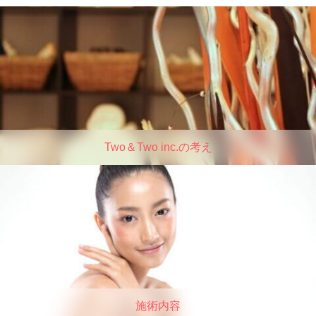
Two＆Two inc.の考え
施術内容