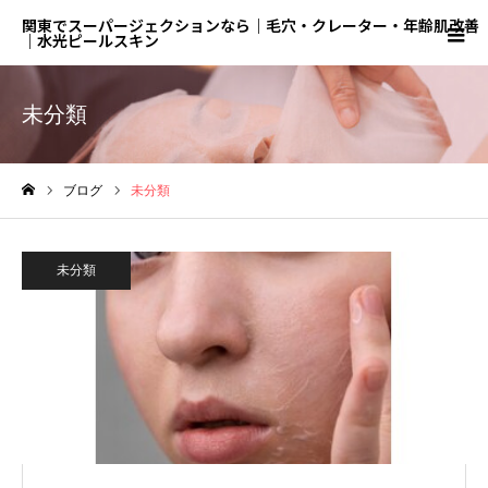
関東でスーパージェクションなら｜毛穴・クレーター・年齢肌改善
｜水光ピールスキン
未分類
ブログ
未分類
ホーム
未分類