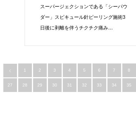
スーパージェクションである「シーパウ
ダー」スピキュール針ピーリング施術3
日後に剥離を伴うチクチク痛み…
1
2
3
4
5
6
7
8
27
28
29
30
31
32
33
34
35