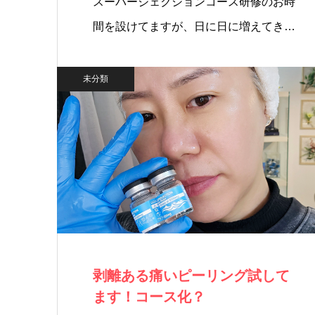
スーパージェクションコース研修のお時
間を設けてますが、日に日に増えてき
ま…
未分類
剥離ある痛いピーリング試して
ます！コース化？