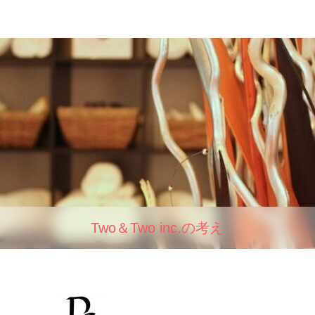
Two＆Two inc.の考え