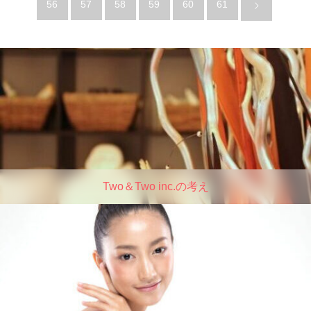
56
57
58
59
60
61
Two＆Two inc.の考え