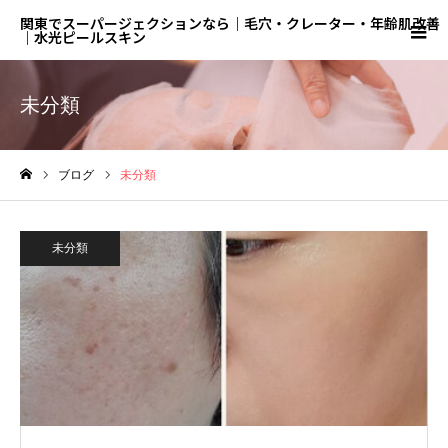
関東でスーパージェクションなら｜毛穴・クレーター・年齢肌改善
｜水光ピールスキン
未分類
ブログ
未分類
ホーム
未分類